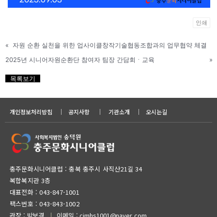
인쇄
«
자원 순환 실천을 위한 업사이클창작기술협동조합과의 업무협약 체결
2025년 시니어자원순환단 참여자 팀장 간담회ㆍ교육
»
목록보기
개인정보처리방침
｜
공지사항
｜
기관소개
｜
오시는길
충주문화시니어클럽 : 충북 충주시 사직산21길 34
복합복지관 3층
대표전화 :
043-847-1001
팩스번호 : 043-843-1002
관장 : 박보경
이메일 : cjmhs1001@naver.com
｜